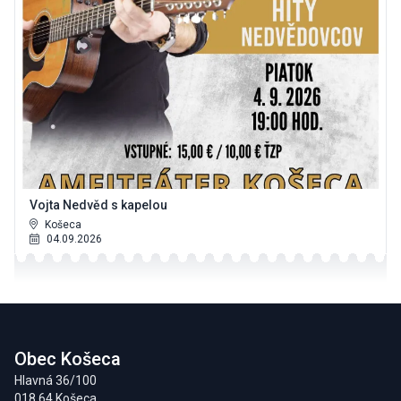
Vojta Nedvěd s kapelou
Košeca
04.09.2026
Footer
Obec Košeca
Hlavná 36/100
018 64 Košeca