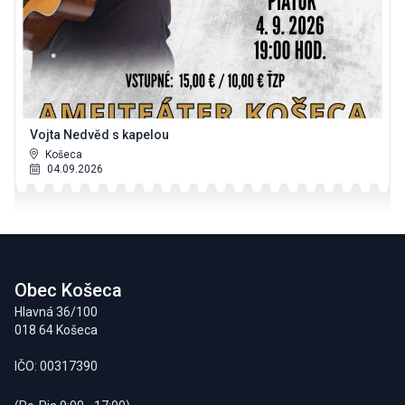
Vojta Nedvěd s kapelou
Košeca
04.09.2026
Footer
Obec Košeca
Hlavná 36/100
018 64 Košeca
IČO: 00317390