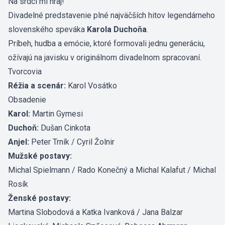
Na srdci mi hraj!
Divadelné predstavenie plné najväčších hitov legendárneho
slovenského speváka
Karola Duchoňa
.
Príbeh, hudba a emócie, ktoré formovali jednu generáciu,
ožívajú na javisku v originálnom divadelnom spracovaní.
Tvorcovia
Réžia a scenár:
Karol Vosátko
Obsadenie
Karol:
Martin Gymesi
Duchoň:
Dušan Cinkota
Anjel:
Peter Trník / Cyril Žolnir
Mužské postavy:
Michal Spielmann / Rado Konečný a Michal Kalafut / Michal
Rosík
Ženské postavy:
Martina Slobodová a Katka Ivanková / Jana Balzar