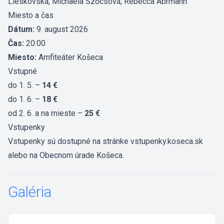
Lieskovská, Michaela Szőcsová, Rebecca Abrmann
Miesto a čas
Dátum:
9. august 2026
Čas:
20:00
Miesto:
Amfiteáter Košeca
Vstupné
do 1. 5. –
14 €
do 1. 6. –
18 €
od 2. 6. a na mieste –
25 €
Vstupenky
Vstupenky sú dostupné na stránke
vstupenky.koseca.sk
alebo na Obecnom úrade Košeca.
Galéria